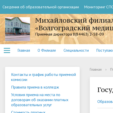
Сведения об образовательной организации
Мониторинг СП
Михайловский филиа
«Волгоградский меди
Приемная директора 8(84463) 2-58-09
Главная
О Филиале
Специальности
Поступа
Главная
›
П
Контакты и график работы приемной
комиссии
Правила приема в колледж
Госу
Условия приема на места по
договорам об оказании платных
Образов
образовательных услуг
Стоимость платных