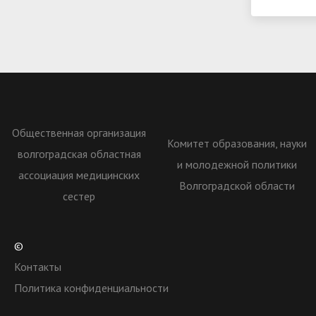
Общественная организация
Комитет образования, науки
волгоградская областная
и молодежной политики
ассоциация медицинских
Волгоградской области
сестер
©
Контакты
Политика конфиденциальности