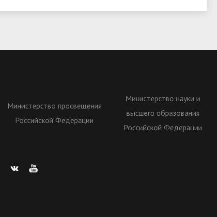
Министерство науки и
Министерство просвещения
высшего образования
Российской Федерации
Российской Федерации