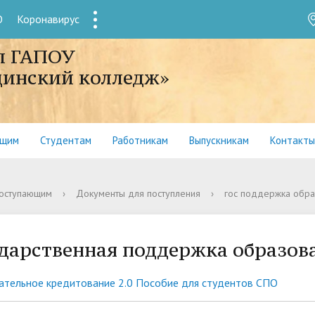
О
Коронавирус
1
л ГАПОУ
цинский колледж»
ющим
Студентам
Работникам
Выпускникам
Контакты
оступающим
›
Документы для поступления
›
гос поддержка обра
дарственная поддержка образов
ательное кредитование 2.0 Пособие для студентов СПО